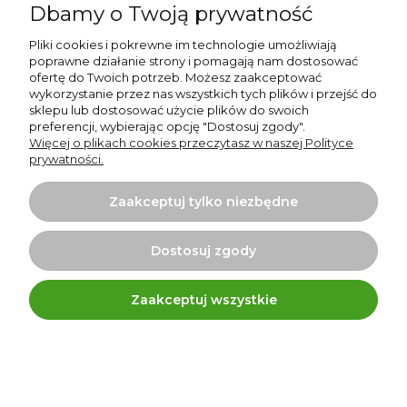
jest, aby zablokować spust pistoletu i zanurzyć dyszę w
Dbamy o Twoją prywatność
pojemniku z odpowiednim rozpuszczalnikiem lub wodą
(jeśli korzystasz z farb na bazie wody). Dzięki temu
Pliki cookies i pokrewne im technologie umożliwiają
poprawne działanie strony i pomagają nam dostosować
unikniesz zasychania farby w dyszy. Nie zapomnij
ofertę do Twoich potrzeb. Możesz zaakceptować
również o zwolnieniu ciśnienia w urządzeniu przed
wykorzystanie przez nas wszystkich tych plików i przejść do
rozpoczęciem przerwy.
sklepu lub dostosować użycie plików do swoich
preferencji, wybierając opcję "Dostosuj zgody".
Więcej o plikach cookies przeczytasz w naszej Polityce
Jeśli dysza ulegnie zatkaniu, przekręć ją o 180 stopni z
prywatności.
pozycji
SPRAY
(strzałka skierowana w kierunku wylotu
pistoletu) do pozycji
CLEAN
(strzałka w przeciwnym
Zaakceptuj tylko niezbędne
kierunku). Następnie oczyść dyszę, aby usunąć wszelkie
blokady. Jeżeli problem nadal się pojawia, sprawdź filtr
Dostosuj zgody
umieszczony w rękojeści pistoletu—może on również
wymagać oczyszczenia.
Zaakceptuj wszystkie