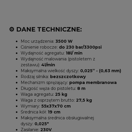
⚙️ DANE TECHNICZNE:
Moc urządzenia:
3500 W
Ciśnienie robocze:
do
230 bar/
3300psi
Wydajność agregatu:
18l/ min
Wydajność malowania (pistoletem z
zestawu):
4l/min
Maksymalna wielkość dyszy:
0,025” - (0,63 mm)
Rodzaj silnika:
bezszczotkowy
Mechanizm sprężający:
pompa membranowa
Długość węża do pistoletu:
8 m
Waga agregatu:
25 kg
Waga z osprzętem brutto:
27,5 kg
Wymiary:
55x37x70 cm
Średnica kół:
19 cm
Maksymalna średnica obsługiwalnej
dyszy:
0,025″
Zasilanie:
230V