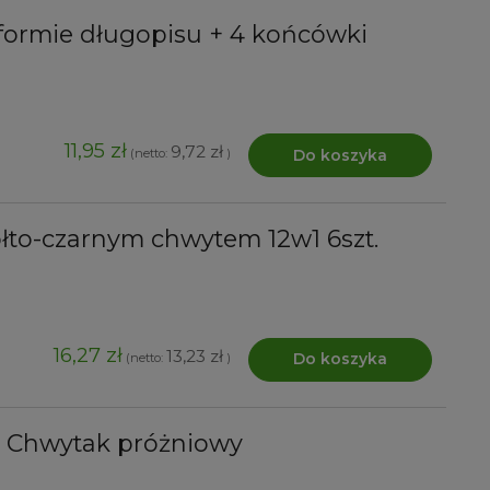
formie długopisu + 4 końcówki
11,95 zł
9,72 zł
Do koszyka
(netto:
)
ółto-czarnym chwytem 12w1 6szt.
16,27 zł
13,23 zł
Do koszyka
(netto:
)
+ Chwytak próżniowy