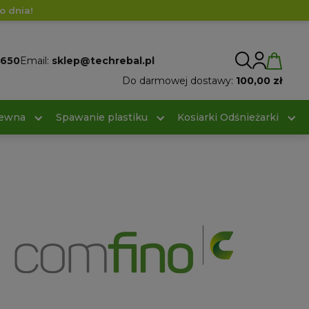
o dnia!
 650
Email:
sklep@techrebal.pl
Do darmowej dostawy:
100,00 zł
rewna
Spawanie plastiku
Kosiarki Odśnieżarki