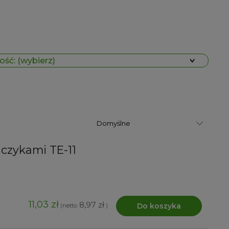
ść: (wybierz)
czykami TE-11
11,03 zł
8,97 zł
Do koszyka
(netto:
)