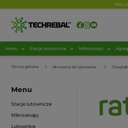
Złóż z
Menu
Stacje lutownicze
Mikroskopy
Agreg
Strona główna
Akcesoria do lutowania
Chwytak
Menu
Stacje lutownicze
Mikroskopy
Lutownice