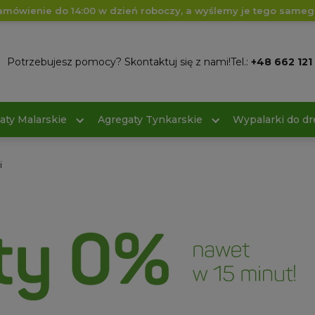
amówienie do 14:00 w dzień roboczy, a wyślemy je tego sameg
Potrzebujesz pomocy? Skontaktuj się z nami!
Tel.:
+48 662 121
aty Malarskie
Agregaty Tynkarskie
Wypalarki do d
i