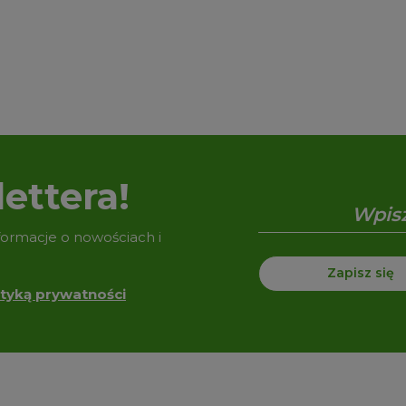
ettera!
nformacje o nowościach i
Zapisz się
ityką prywatności