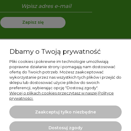
Zapisz się
Dbamy o Twoją prywatność
Pomoc
Pliki cookies i pokrewne im technologie umożliwiają
Moje konto
poprawne działanie strony i pomagają nam dostosować
ofertę do Twoich potrzeb. Możesz zaakceptować
wykorzystanie przez nas wszystkich tych plików i przejść do
Płatności i dostawa
sklepu lub dostosować użycie plików do swoich
preferencji, wybierając opcję "Dostosuj zgody".
Informacje
Więcej o plikach cookies przeczytasz w naszej Polityce
prywatności.
O nas
Zaakceptuj tylko niezbędne
Dostosuj zgody