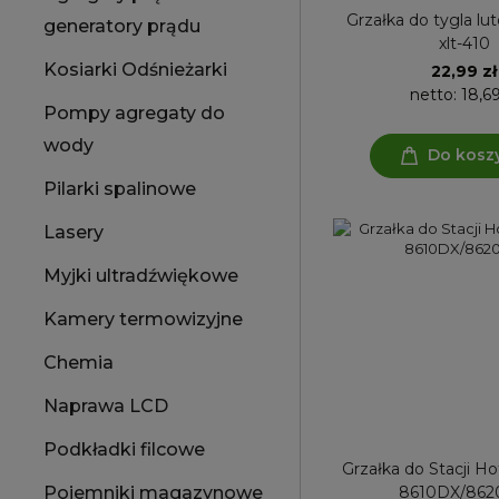
Grzałka do tygla l
generatory prądu
xlt-410
Kosiarki Odśnieżarki
22,99 zł
netto:
18,69
Pompy agregaty do
wody
Do kosz
Pilarki spalinowe
Lasery
Myjki ultradźwiękowe
Kamery termowizyjne
Chemia
Naprawa LCD
Podkładki filcowe
Grzałka do Stacji H
8610DX/862
Pojemniki magazynowe