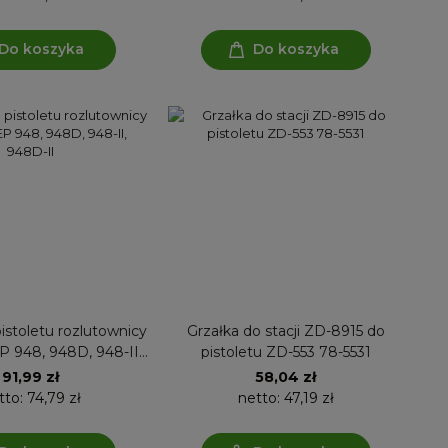
Do koszyka
Do koszyka
istoletu rozlutownicy
Grzałka do stacji ZD-8915 do
8-II,
pistoletu ZD-553 78-5531
948D-II
91,99 zł
58,04 zł
tto:
74,79 zł
netto:
47,19 zł