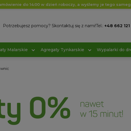
amówienie do 14:00 w dzień roboczy, a wyślemy je tego sameg
Potrzebujesz pomocy? Skontaktuj się z nami!
Tel.:
+48 662 121
aty Malarskie
Agregaty Tynkarskie
Wypalarki do d
ownic