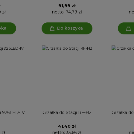
ł
91,99 zł
9 zł
netto:
74,79 zł
ne
yka
Do koszyka
ji 926LED-IV
Grzałka do Stacji RF-H2
Grzałka do
41,40 zł
 zł
netto:
33,66 zł
ne