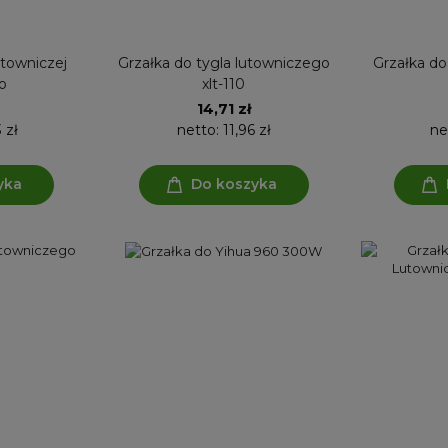
utowniczej
Grzałka do tygla lutowniczego
Grzałka do
o
xlt-110
14,71 zł
 zł
netto:
11,96 zł
ne
yka
Do koszyka