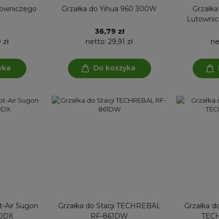
utowniczego
Grzałka do Yihua 960 300W
Grzałka
Lutownic
36,79 zł
 zł
netto:
29,91 zł
ne
yka
Do koszyka
ot-Air Sugon
Grzałka do Stacji TECHREBAL
Grzałka do
0DX
RF-861DW
TEC