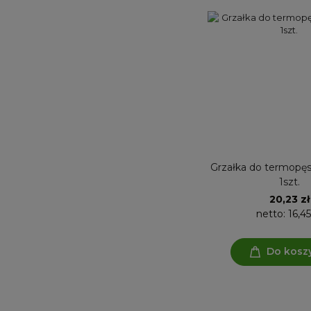
Grzałka do termopę
1szt.
20,23 zł
netto:
16,45
Do kosz