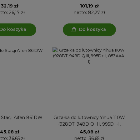
32,19 zł
101,19 zł
tto:
26,17 zł
netto:
82,27 zł
Do koszyka
Do koszyka
 Stacji Aifen 861DW
Grzałka do lutownicy Yihua 110W
(928DT, 948D Q III, 995D+-I,
853AAA-I)
45,08 zł
45,08 zł
tto:
36,65 zł
netto:
36,65 zł