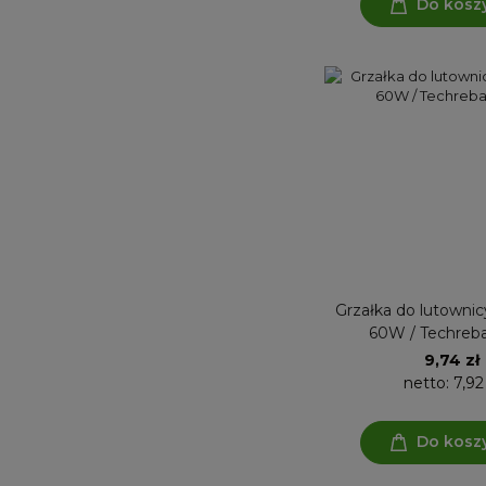
Do kosz
Grzałka do lutownic
60W / Techreba
9,74 zł
netto:
7,92
Do kosz