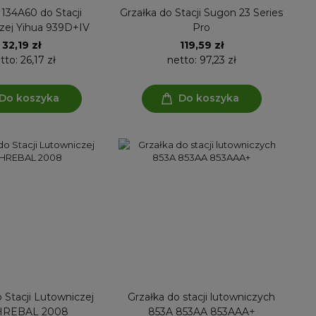
 134A60 do Stacji
Grzałka do Stacji Sugon 23 Series
zej Yihua 939D+IV
Pro
32,19 zł
119,59 zł
tto:
26,17 zł
netto:
97,23 zł
Do koszyka
Do koszyka
 Stacji Lutowniczej
Grzałka do stacji lutowniczych
HREBAL 2008
853A 853AA 853AAA+