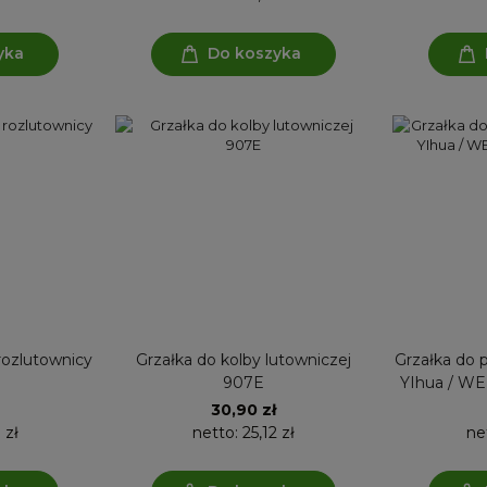
yka
Do koszyka
 rozlutownicy
Grzałka do kolby lutowniczej
Grzałka do p
907E
YIhua / WEP 948, 948D, 94
30,90 zł
 zł
netto:
25,12 zł
ne