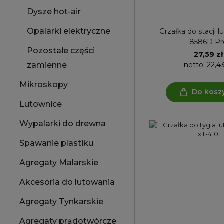
Dysze hot-air
Opalarki elektryczne
Grzałka do stacji l
8586D Pr
Pozostałe części
27,59 zł
netto:
22,43
zamienne
Mikroskopy
Do kosz
Lutownice
Wypalarki do drewna
Spawanie plastiku
Agregaty Malarskie
Akcesoria do lutowania
Agregaty Tynkarskie
Agregaty prądotwórcze