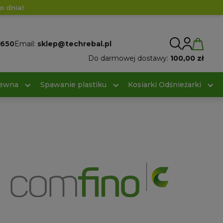
o dnia!
 650
Email:
sklep@techrebal.pl
Do darmowej dostawy:
100,00 zł
rewna
Spawanie plastiku
Kosiarki Odśnieżarki