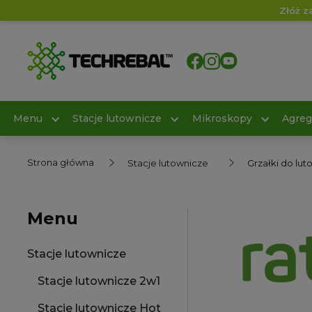
Złóż z
Menu
Stacje lutownicze
Mikroskopy
Agreg
Strona główna
Stacje lutownicze
Grzałki do lut
Menu
Stacje lutownicze
Stacje lutownicze 2w1
Stacje lutownicze Hot