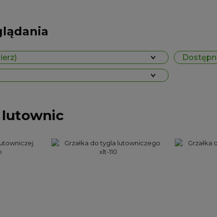
glądania
ierz)
Dostępno
 lutownic