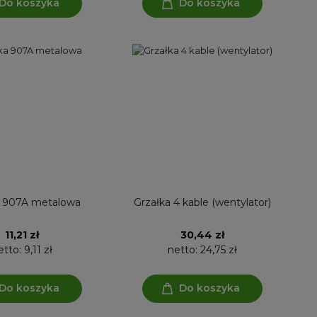
Do koszyka
Do koszyka
a 907A metalowa
Grzałka 4 kable (wentylator)
11,21 zł
30,44 zł
etto:
9,11 zł
netto:
24,75 zł
Do koszyka
Do koszyka