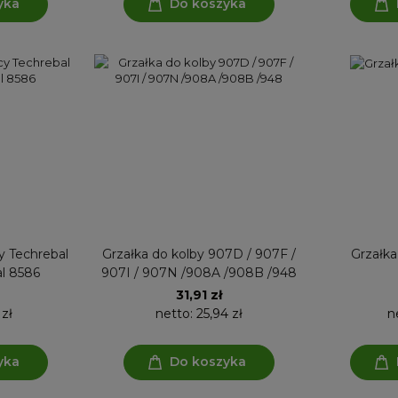
yka
Do koszyka
y Techrebal
Grzałka do kolby 907D / 907F /
Grzałk
l 8586
907I / 907N /908A /908B /948
31,91 zł
 zł
netto:
25,94 zł
n
yka
Do koszyka