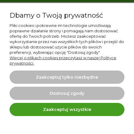
Dbamy o Twoją prywatność
Pomoc
Pliki cookies i pokrewne im technologie umożliwiają
Moje konto
poprawne działanie strony i pomagają nam dostosować
ofertę do Twoich potrzeb. Możesz zaakceptować
wykorzystanie przez nas wszystkich tych plików i przejść do
Płatności i dostawa
sklepu lub dostosować użycie plików do swoich
preferencji, wybierając opcję "Dostosuj zgody".
Informacje
Więcej o plikach cookies przeczytasz w naszej Polityce
prywatności.
O nas
Zaakceptuj tylko niezbędne
Dostosuj zgody
Projekt i wykonanie:
Ecommercy.pl
Zaakceptuj wszystkie
Techrebal Copyright © 2025. Stacje lutownicze i akcesoria
Pokaż pełną wersję strony