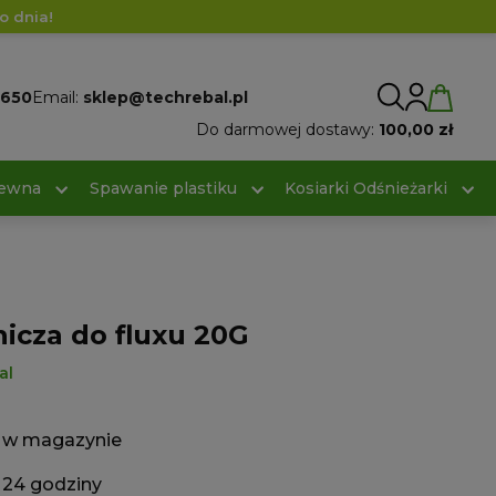
o dnia!
 650
Email:
sklep@techrebal.pl
Do darmowej dostawy:
100,00 zł
rewna
Spawanie plastiku
Kosiarki Odśnieżarki
icza do fluxu 20G
al
w magazynie
24 godziny