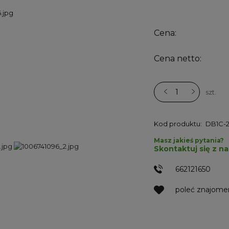
Cena:
Cena netto:
szt.
Kod produktu:
DB1C-
Masz jakieś pytania?
Skontaktuj się z n
662121650
poleć znajom