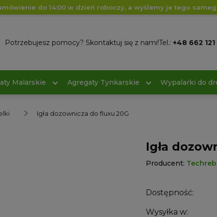
amówienie do 14:00 w dzień roboczy, a wyślemy je tego sameg
Potrzebujesz pomocy? Skontaktuj się z nami!
Tel.:
+48 662 121
aty Malarskie
Agregaty Tynkarskie
Wypalarki do d
elki
Igła dozownicza do fluxu 20G
Igła dozown
Producent:
Techreb
Dostępność:
Wysyłka w: