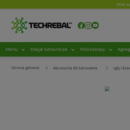
Złóż z
Menu
Stacje lutownicze
Mikroskopy
Agreg
Strona główna
Akcesoria do lutowania
Igły i but