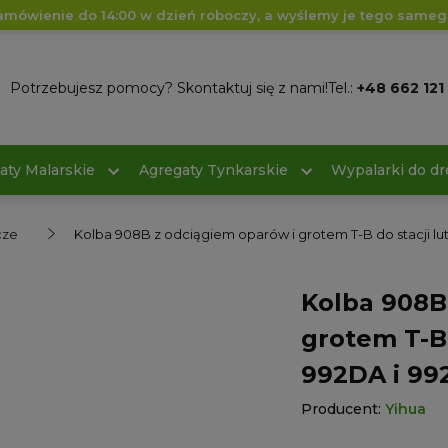
amówienie do 14:00 w dzień roboczy, a wyślemy je tego sameg
Potrzebujesz pomocy? Skontaktuj się z nami!
Tel.:
+48 662 121
aty Malarskie
Agregaty Tynkarskie
Wypalarki do d
cze
Kolba 908B z odciągiem oparów i grotem T-B do stacji l
Kolba 908B
grotem T-B 
992DA i 99
Producent:
Yihua