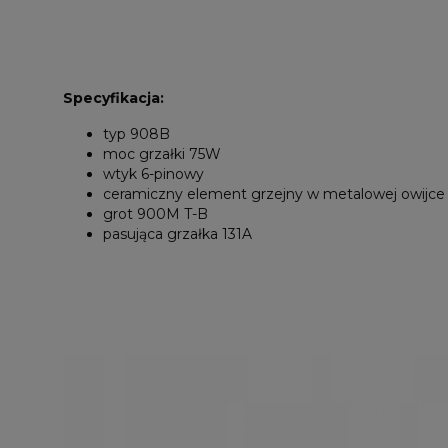
Specyfikacja:
typ 908B
moc grzałki 75W
wtyk 6-pinowy
ceramiczny element grzejny w metalowej owijce
grot 900M T-B
pasująca grzałka 131A