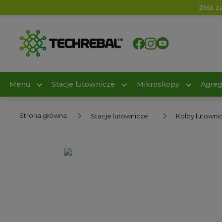
Złóż z
Menu
Stacje lutownicze
Mikroskopy
Agreg
Strona główna
Stacje lutownicze
Kolby lutowni