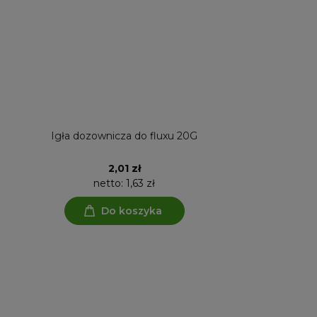
Igła dozownicza do fluxu 20G
CLIPBOAR
PODKŁADK
2,01 zł
netto:
1,63 zł
net
Do koszyka
D