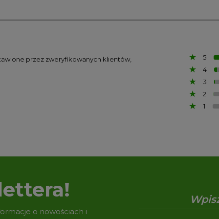
5
ystawione przez zweryfikowanych klientów,
4
3
2
1
ettera!
nformacje o nowościach i