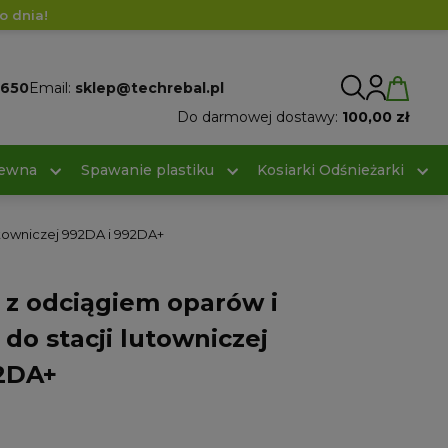
o dnia!
 650
Email:
sklep@techrebal.pl
Do darmowej dostawy:
100,00 zł
rewna
Spawanie plastiku
Kosiarki Odśnieżarki
utowniczej 992DA i 992DA+
 z odciągiem oparów i
do stacji lutowniczej
2DA+