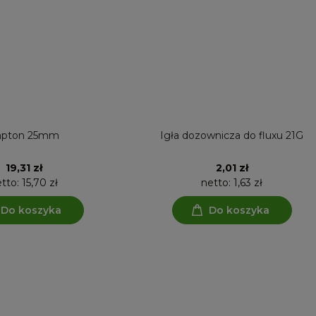
apton 25mm
Igła dozownicza do fluxu 21G
19,31 zł
2,01 zł
etto:
15,70 zł
netto:
1,63 zł
Do koszyka
Do koszyka