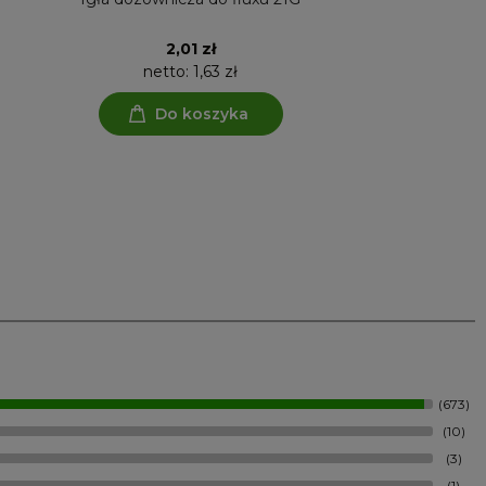
ŚCIENNE H
2,01 zł
netto:
1,63 zł
net
Do koszyka
D
(673)
(10)
(3)
(1)