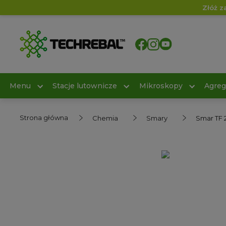
Złóż z
Menu
Stacje lutownicze
Mikroskopy
Agreg
Strona główna
Chemia
Smary
Smar TF 