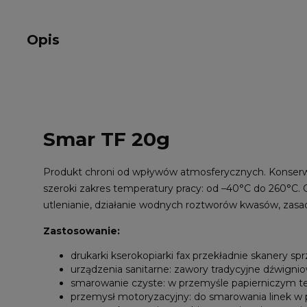
Opis
Smar TF 20g
Produkt chroni od wpływów atmosferycznych. Konserw
szeroki zakres temperatury pracy: od –40°C do 260°C. 
utlenianie, działanie wodnych roztworów kwasów, zasad i
Zastosowanie:
drukarki kserokopiarki fax przekładnie skanery spr
urządzenia sanitarne: zawory tradycyjne dźwigniow
smarowanie czyste: w przemyśle papierniczym 
przemysł motoryzacyjny: do smarowania linek w 