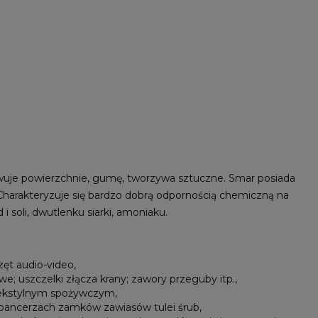
uje powierzchnie, gumę, tworzywa sztuczne. Smar posiada
Charakteryzuje się bardzo dobrą odpornością chemiczną na
 soli, dwutlenku siarki, amoniaku.
zęt audio-video,
e; uszczelki złącza krany; zawory przeguby itp.,
tekstylnym spożywczym,
pancerzach zamków zawiasów tulei śrub,