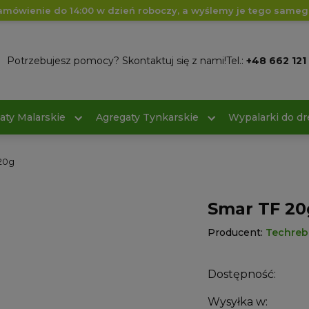
amówienie do 14:00 w dzień roboczy, a wyślemy je tego sameg
Potrzebujesz pomocy? Skontaktuj się z nami!
Tel.:
+48 662 121
aty Malarskie
Agregaty Tynkarskie
Wypalarki do d
20g
Smar TF 20
Producent:
Techreb
Dostępność:
Wysyłka w: