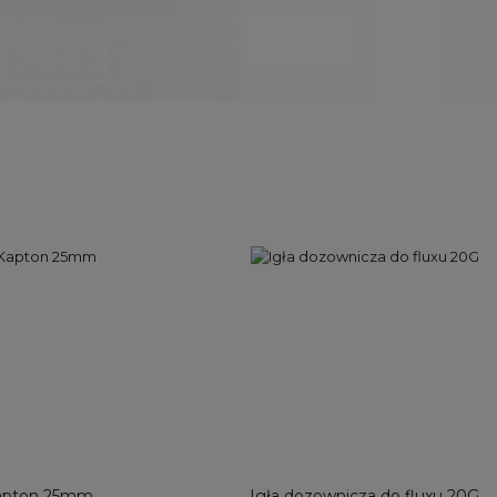
apton 25mm
Igła dozownicza do fluxu 20G