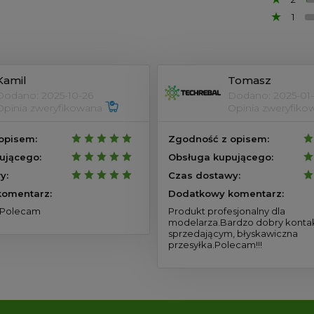
1
Kamil
Tomasz
Dodano: 2025-10-26
Dodano: 2025-01-
Opinia zweryfikowana
Opinia zweryfik
opisem:
Zgodność z opisem:
ującego:
Obsługa kupującego:
y:
Czas dostawy:
omentarz:
Dodatkowy komentarz:
 Polecam
Produkt profesjonalny dla
modelarza.Bardzo dobry konta
sprzedającym, błyskawiczna
przesyłka.Polecam!!!