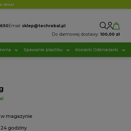
o dnia!
 650
Email:
sklep@techrebal.pl
Do darmowej dostawy:
100,00 zł
rewna
Spawanie plastiku
Kosiarki Odśnieżarki
g
al
w magazynie
24 godziny