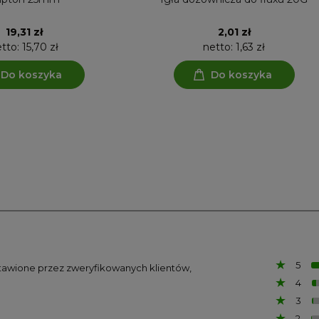
19,31 zł
2,01 zł
etto:
15,70 zł
netto:
1,63 zł
Do koszyka
Do koszyka
5
ystawione przez zweryfikowanych klientów,
4
3
2