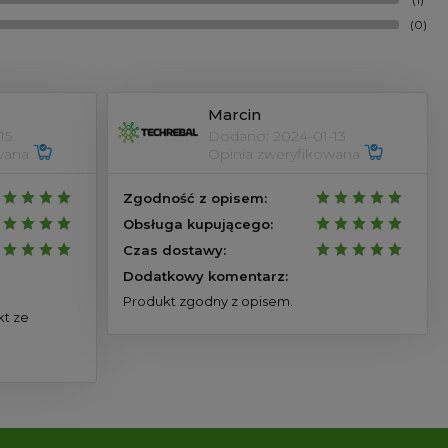
(0)
Marcin
15
Dodano: 2024-01-13
owana
Opinia zweryfikowana
Zgodność z opisem:
Obsługa kupującego:
Czas dostawy:
Dodatkowy komentarz:
Produkt zgodny z opisem.
kt ze