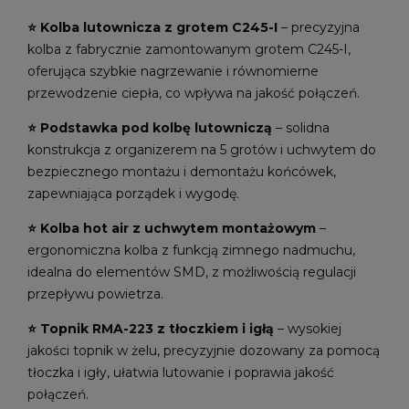
⭐️ Kolba lutownicza z grotem C245-I
– precyzyjna
kolba z fabrycznie zamontowanym grotem C245-I,
oferująca szybkie nagrzewanie i równomierne
przewodzenie ciepła, co wpływa na jakość połączeń.
⭐️ Podstawka pod kolbę lutowniczą
– solidna
konstrukcja z organizerem na 5 grotów i uchwytem do
bezpiecznego montażu i demontażu końcówek,
zapewniająca porządek i wygodę.
⭐️ Kolba hot air z uchwytem montażowym
–
ergonomiczna kolba z funkcją zimnego nadmuchu,
idealna do elementów SMD, z możliwością regulacji
przepływu powietrza.
⭐️ Topnik RMA-223 z tłoczkiem i igłą
– wysokiej
jakości topnik w żelu, precyzyjnie dozowany za pomocą
tłoczka i igły, ułatwia lutowanie i poprawia jakość
połączeń.