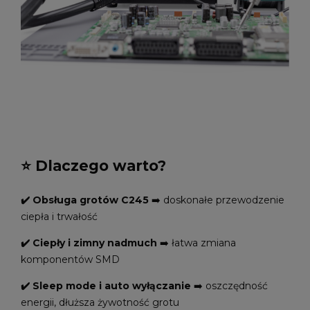
⭐️ Dlaczego warto?
✔️ Obsługa grotów C245
➡️ doskonałe przewodzenie
ciepła i trwałość
✔️ Ciepły i zimny nadmuch
➡️ łatwa zmiana
komponentów SMD
✔️ Sleep mode i auto wyłączanie
➡️ oszczędność
energii, dłuższa żywotność grotu