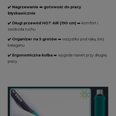
✔️ Nagrzewanie ➡️ gotowość do pracy
błyskawicznie
✔️ Długi przewód HOT AIR (190 cm)
➡️ komfort i
swoboda ruchu
✔️ Organizer na 5 grotów
➡️ wszystko pod ręką, bez
bałaganu
✔️ Ergonomiczna kolba
➡️ wygoda nawet przy długiej
pracy