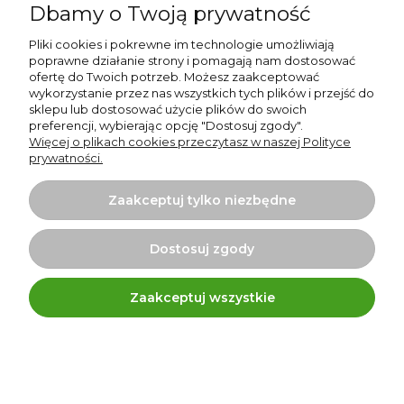
Dbamy o Twoją prywatność
Pliki cookies i pokrewne im technologie umożliwiają
poprawne działanie strony i pomagają nam dostosować
ofertę do Twoich potrzeb. Możesz zaakceptować
wykorzystanie przez nas wszystkich tych plików i przejść do
sklepu lub dostosować użycie plików do swoich
✅ Organizer i podstawka –
preferencji, wybierając opcję "Dostosuj zgody".
Więcej o plikach cookies przeczytasz w naszej Polityce
porządek, bezpieczeństwo i
prywatności.
wygoda
Zaakceptuj tylko niezbędne
Dołączona do zestawu podstawka pod kolbę
lutowniczą została zaprojektowana z myślą o
Dostosuj zgody
praktycznym przechowywaniu i wygodzie pracy.
Zintegrowany organizer na 5 grotów pozwala
mieć wszystkie końcówki zawsze pod ręką, co
Zaakceptuj wszystkie
przyspiesza ich wymianę i ułatwia pracę z różnymi
elementami.
Specjalny uchwyt umożliwia bezpieczny montaż i
demontaż grotów bez ryzyka poparzenia.
Całość