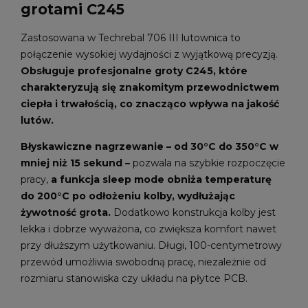
grotami C245
Zastosowana w Techrebal 706 III lutownica to
połączenie wysokiej wydajności z wyjątkową precyzją.
Obsługuje profesjonalne groty C245, które
charakteryzują się znakomitym przewodnictwem
ciepła i trwałością, co znacząco wpływa na jakość
lutów.
Błyskawiczne nagrzewanie – od 30°C do 350°C w
mniej niż 15 sekund –
pozwala na szybkie rozpoczęcie
pracy,
a funkcja sleep mode obniża temperaturę
do 200°C po odłożeniu kolby, wydłużając
żywotność grota.
Dodatkowo konstrukcja kolby jest
lekka i dobrze wyważona, co zwiększa komfort nawet
przy dłuższym użytkowaniu. Długi, 100-centymetrowy
przewód umożliwia swobodną pracę, niezależnie od
rozmiaru stanowiska czy układu na płytce PCB.