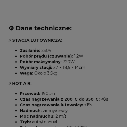
⚙️ Dane techniczne:
⚡ STACJA LUTOWNICZA:
Zasilanie:
230V
Pobór prądu (czuwanie):
1,2W
Pobór maksymalny:
720W
Wymiary stacji:
27 × 18,5 × 14cm
Waga:
Około 3,5kg
⚡ HOT AIR:
Przewód:
190cm
Czas nagrzewania z 200°C do 350°C:
<8s
Czas nagrzewania lutownicy:
<15s
Nadmuch:
zimny/ciepły
Moc nadmuchu:
2 m/s
Tryb:
auto/manual