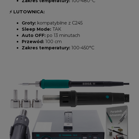
Zakres temperatury:
100-480°C
⚡ LUTOWNICA:
Groty:
kompatybilne z C245
Sleep Mode:
TAK
Auto OFF:
po 13 minutach
Przewód:
100 cm
Zakres temperatury:
100-450°C