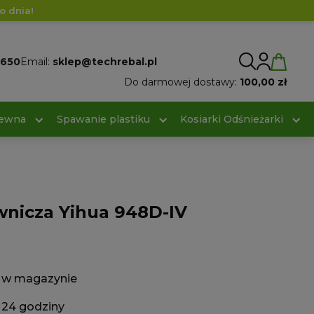
o dnia!
 650
Email:
sklep@techrebal.pl
Do darmowej dostawy:
100,00 zł
rewna
Spawanie plastiku
Kosiarki Odśnieżarki
wnicza Yihua 948D-IV
w magazynie
24 godziny