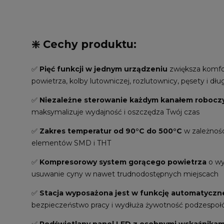
❇️ Cechy produktu:
✅
Pięć funkcji w jednym urządzeniu
zwiększa komfor
powietrza, kolby lutowniczej, rozlutownicy, pęsety i dł
✅
Niezależne sterowanie każdym kanałem roboc
maksymalizuje wydajność i oszczędza Twój czas
✅
Zakres temperatur od 90°C do 500°C
w zależności
elementów SMD i THT
✅
Kompresorowy system gorącego powietrza
o wy
usuwanie cyny w nawet trudnodostępnych miejscach
✅
Stacja wyposażona jest w funkcję automatyczne
bezpieczeństwo pracy i wydłuża żywotność podzespo