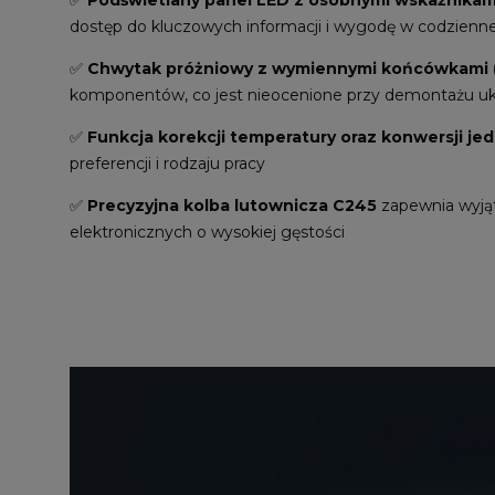
✅
Podświetlany panel LED z osobnymi wskaźnikami 
dostęp do kluczowych informacji i wygodę w codzienne
✅
Chwytak próżniowy z wymiennymi końcówkami (3
komponentów, co jest nieocenione przy demontażu u
✅
Funkcja korekcji temperatury oraz konwersji je
preferencji i rodzaju pracy
✅
Precyzyjna kolba lutownicza C245
zapewnia wyjąt
elektronicznych o wysokiej gęstości