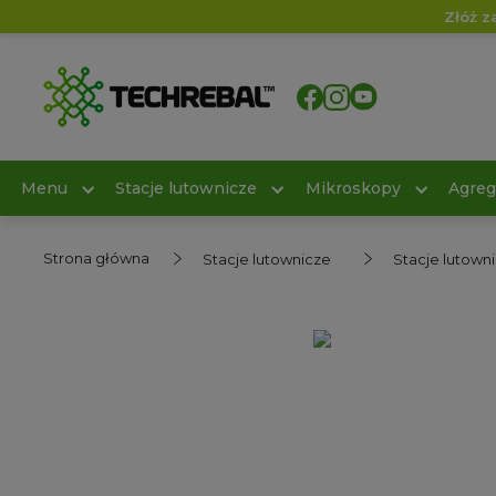
Złóż z
Menu
Stacje lutownicze
Mikroskopy
Agreg
Strona główna
Stacje lutownicze
Stacje lutown