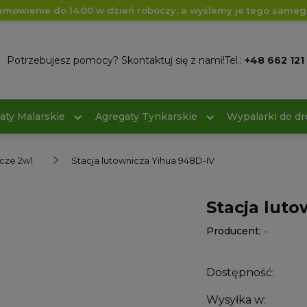
amówienie do 14:00 w dzień roboczy, a wyślemy je tego sameg
Potrzebujesz pomocy? Skontaktuj się z nami!
Tel.:
+48 662 121
aty Malarskie
Agregaty Tynkarskie
Wypalarki do d
icze 2w1
Stacja lutownicza Yihua 948D-IV
Stacja luto
Producent:
-
Dostępność:
Wysyłka w: