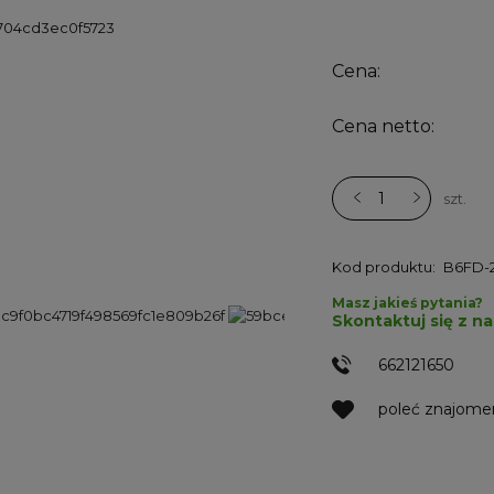
Cena:
Cena netto:
szt.
Kod produktu:
B6FD-
Masz jakieś pytania?
Skontaktuj się z n
662121650
poleć znajom