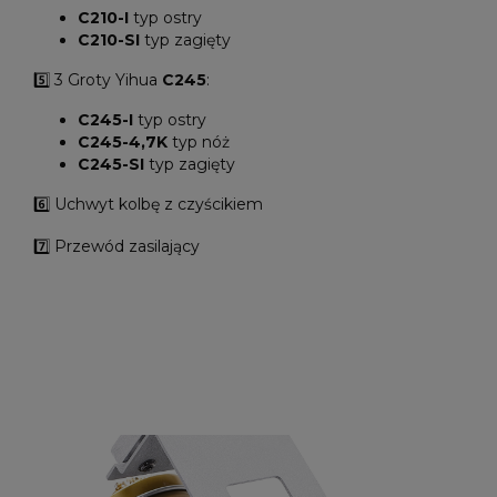
C210-I
typ ostry
C210-SI
typ zagięty
5️⃣ 3 Groty Yihua
C245
:
C245-I
typ ostry
C245-4,7K
typ nóż
C245-SI
typ zagięty
6️⃣ Uchwyt kolbę z czyścikiem
7️⃣ Przewód zasilający