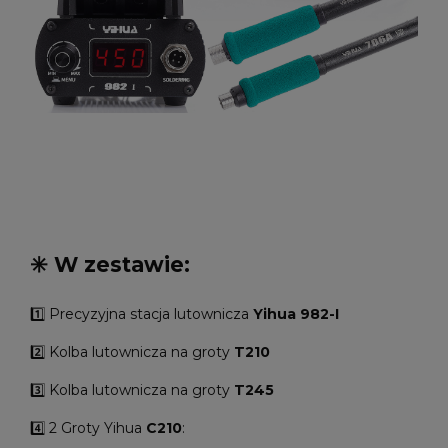
✳️ W zestawie:
1️⃣ Precyzyjna stacja lutownicza
Yihua 982-I
2️⃣ Kolba lutownicza na groty
T210
3️⃣ Kolba lutownicza na groty
T245
4️⃣ 2 Groty Yihua
C210
: