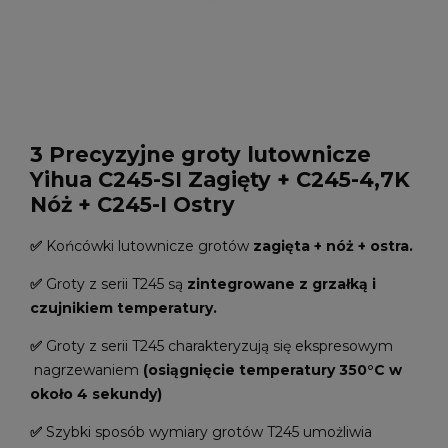
3 Precyzyjne groty lutownicze
Yihua C245-SI Zagięty + C245-4,7K
Nóż + C245-I Ostry
✅
Końcówki lutownicze grotów
zagięta + nóż + ostra.
✅
Groty z serii T245 są
zintegrowane z grzałką i
czujnikiem temperatury.
✅
Groty z serii T245 charakteryzują się ekspresowym
nagrzewaniem
(osiągnięcie temperatury 350°C w
około 4 sekundy)
✅
Szybki sposób wymiary grotów T245 umożliwia