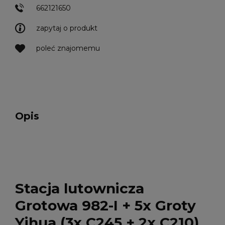
662121650
zapytaj o produkt
poleć znajomemu
Opis
Stacja lutownicza
Grotowa 982-I + 5x Groty
Yihua (3x C245 + 2x C210)